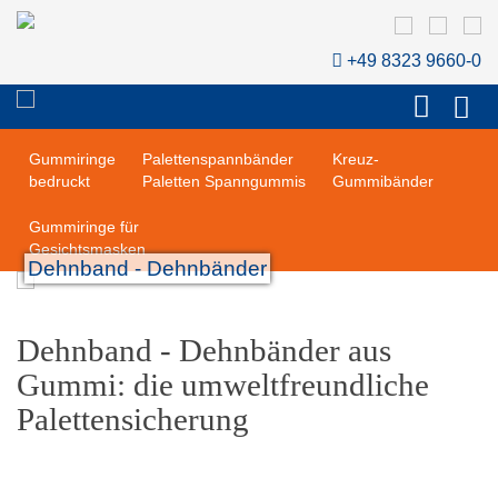
Gummiringe Natur-
Gummiringe Natur-
Kautschuk farbig
Kautschuk schwarz
+49 8323 9660-0
Gummiringe
Gummiringe
Gummiringe
®
®
®
H+D LatexFree
H+D LongLife
H+D Silikon
Gummiringe
Palettenspannbänder
Kreuz-
bedruckt
Paletten Spanngummis
Gummibänder
Gummiringe für
Gesichtsmasken
Dehnband - Dehnbänder
Dehnband - Dehnbänder aus
Gummi: die umweltfreundliche
Palettensicherung