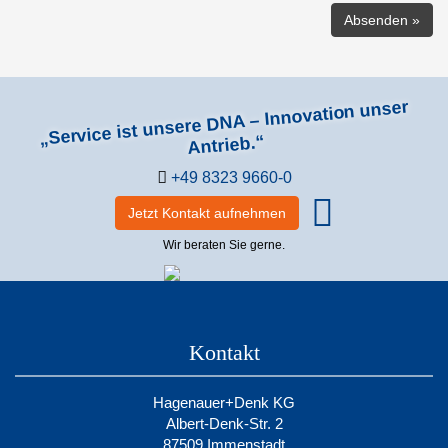
„Service ist unsere DNA – Innovation unser
Antrieb.“
+49 8323 9660-0
Jetzt Kontakt aufnehmen
Wir beraten Sie gerne.
Kontakt
Hagenauer+Denk KG
Albert-Denk-Str. 2
87509 Immenstadt