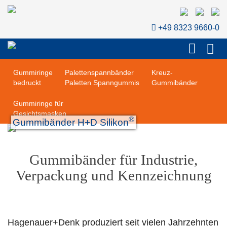
Gummiringe Natur-
Gummiringe Natur-
Kautschuk farbig
Kautschuk schwarz
+49 8323 9660-0
Gummiringe
Gummiringe
Gummiringe
®
®
®
H+D LatexFree
H+D LongLife
H+D Silikon
Gummiringe
Palettenspannbänder
Kreuz-
bedruckt
Paletten Spanngummis
Gummibänder
Gummiringe für
Gesichtsmasken
®
Gummibänder H+D Silikon
Gummibänder für Industrie,
Verpackung und Kennzeichnung
Hagenauer+Denk produziert seit vielen Jahrzehnten